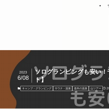
ソログランピングも安い！千葉のグ
2023
6/08
ト】
2
キャンプ・グランピング
サウナ・温泉
道外の温泉
山ツアー