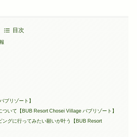
目次
情報
age バブリゾート】
UB Resort Chosei Village バブリゾート】
グに行ってみたい願いが叶う【BUB Resort